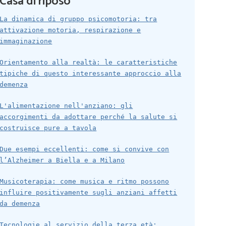
Casa di riposo
La dinamica di gruppo psicomotoria: tra
attivazione motoria, respirazione e
immaginazione
Orientamento alla realtà: le caratteristiche
tipiche di questo interessante approccio alla
demenza
L'alimentazione nell'anziano: gli
accorgimenti da adottare perché la salute si
costruisce pure a tavola
Due esempi eccellenti: come si convive con
l’Alzheimer a Biella e a Milano
Musicoterapia: come musica e ritmo possono
influire positivamente sugli anziani affetti
da demenza
Tecnologie al servizio della terza età: